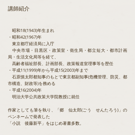
講師紹介
昭和18(1943)年生まれ
・昭和42(1967)年
東京都庁経済局に入庁
中央市場・目黒区・政策室・衛生局・都立短大・都市計画
局・生活文化局等を経て、
高齢者福祉部長、計画部長、政策報道室理事等を歴任
・平成11(1999)年から平成15(2003)年まで
石原慎太郎都知事のもとで東京都副知事(危機管理、防災、都
市構造、財政等)を務める
・平成16(2004)年
明治大学公共政策大学院教授に就任
作家としても筆を執り、「郷 仙太郎(ごう せんたろう)」の
ペンネームで発表した
「小説 後藤新平」をはじめ著書多数。