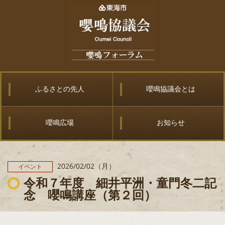
ふるさとの先人
嚶鳴協議会とは
嚶鳴広場
お知らせ
2026/02/02（月）
イベント
令和７年度 細井平洲・童門冬二記
念 嚶鳴講座（第２回）