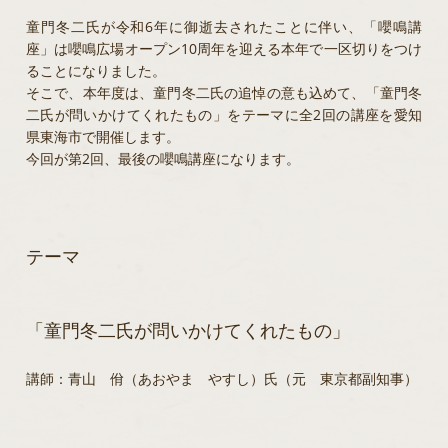
童門冬二氏が令和6年に御逝去されたことに伴い、「嚶鳴講
座」は嚶鳴広場オープン10周年を迎える本年で一区切りをつけ
ることになりました。
そこで、本年度は、童門冬二氏の追悼の意も込めて、「童門冬
二氏が問いかけてくれたもの」をテーマに全2回の講座を愛知
県東海市で開催します。
今回が第2回、最後の嚶鳴講座になります。
テーマ
「童門冬二氏が問いかけてくれたもの」
講師：青山 佾（あおやま やすし）氏（元 東京都副知事）