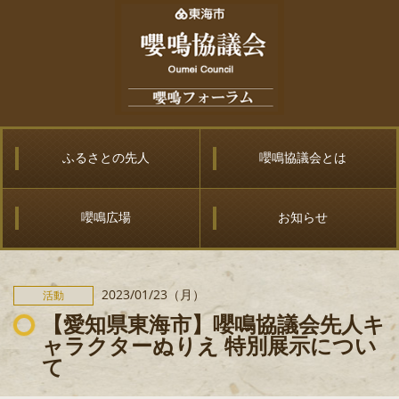
ふるさとの先人
嚶鳴協議会とは
嚶鳴広場
お知らせ
2023/01/23（月）
活動
【愛知県東海市】嚶鳴協議会先人キ
ャラクターぬりえ 特別展示につい
て